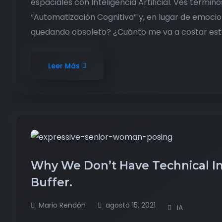
espaciales con Inteligencia Artificial. Ves térm
“Automatización Cognitiva” y, en lugar de emocio
quedando obsoleto? ¿Cuánto me va a costar esto
Leer Más
Why We Don’t Have Technical Int
Buffer.
Mario Rendón
agosto 15, 2021
IA